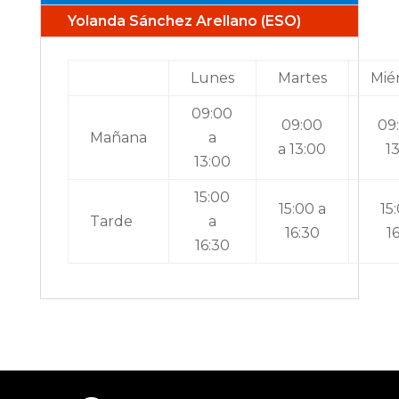
Yolanda Sánchez Arellano (ESO)
Lunes
Martes
Mié
09:00
09:00
09
Mañana
a
a 13:00
1
13:00
15:00
15:00 a
15
Tarde
a
16:30
1
16:30