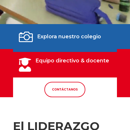

Explora nuestro colegio
Equipo directivo & docente

CONTÁCTANOS
El LIDERAZGO